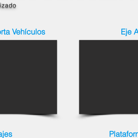
rizado
rta Vehículos
Eje 
ajes
Platafo