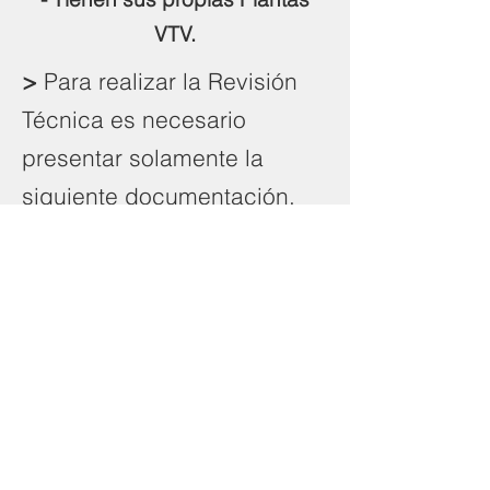
VTV.
>
Para realizar la Revisión
Técnica es necesario
presentar solamente la
siguiente documentación.
Cédula verde o Título de
propiedad.
CONSULTAS E INFORMES
HORARIOS
Lunes a Viernes 08:00 - 17:00 Hs
+54 9 11 2178-9468